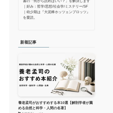
書の「何から読めばいい？」を解決します
｜好み：哲学/思想/社会学/ミステリー/SF
｜幼少期は『大泥棒ホッツェンプロッツ』
を愛読。
新着記事
養老孟司がおすすめする本10選【解剖学者が薦
める自然と科学・人間の名著】