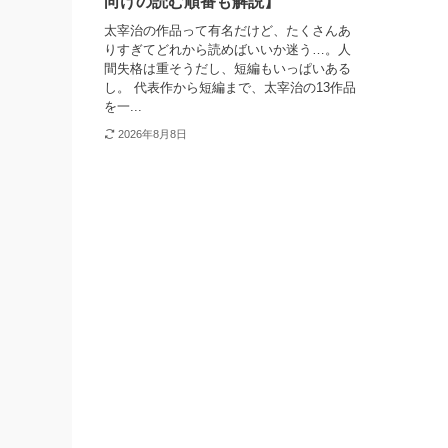
向けの読む順番も解説】
太宰治の作品って有名だけど、たくさんあ
りすぎてどれから読めばいいか迷う…。人
間失格は重そうだし、短編もいっぱいある
し。 代表作から短編まで、太宰治の13作品
を一...
2026年8月8日