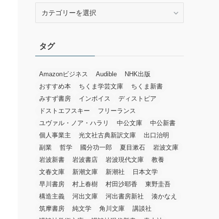
カ
テ
ゴ
リ
タグ
ー
Amazonビジネス
Audible
NHK出版
おすすめ本
ちくま学芸文庫
ちくま新書
みすず書房
インボイス
ディストピア
ドストエフスキー
フリーランス
ユヴァル・ノア・ハラリ
中公文庫
中公新書
個人事業主
光文社古典新訳文庫
出口治明
副業
哲学
國分功一郎
夏目漱石
岩波文庫
岩波新書
岩波書店
岩波現代文庫
教養
文春文庫
新潮文庫
新潮社
日本文学
早川書房
村上春樹
村田沙耶香
東野圭吾
構造主義
河出文庫
河出書房新社
湊かなえ
筑摩書房
純文学
角川文庫
講談社