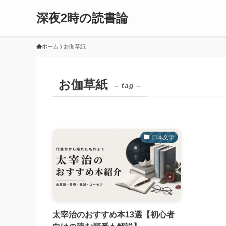
深夜2時の読書論
ホーム
お伽草紙
お伽草紙
– tag –
日本文学
太宰治のおすすめ本13選【初心者