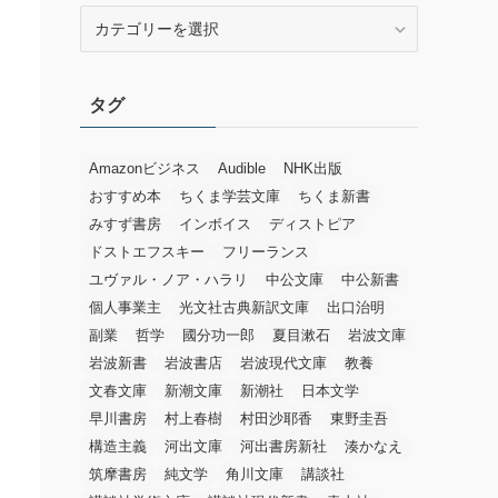
カ
テ
ゴ
リ
タグ
ー
Amazonビジネス
Audible
NHK出版
おすすめ本
ちくま学芸文庫
ちくま新書
みすず書房
インボイス
ディストピア
ドストエフスキー
フリーランス
ユヴァル・ノア・ハラリ
中公文庫
中公新書
個人事業主
光文社古典新訳文庫
出口治明
副業
哲学
國分功一郎
夏目漱石
岩波文庫
岩波新書
岩波書店
岩波現代文庫
教養
文春文庫
新潮文庫
新潮社
日本文学
早川書房
村上春樹
村田沙耶香
東野圭吾
構造主義
河出文庫
河出書房新社
湊かなえ
筑摩書房
純文学
角川文庫
講談社