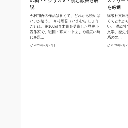
の楯・イクサガミ・読む順番も解
ステリー
説
を厳選
今村翔吾の作品は多くて、どれから読めば
講談社文庫
いいか迷う。 今村翔吾（いまむら しょう
くてどれか
ご）は、第166回直木賞を受賞した歴史小
い。 講談
説作家で、戦国・幕末・中世まで幅広い時
文学、歴史
代を題...
系の文...
2026年7月27日
2026年7月