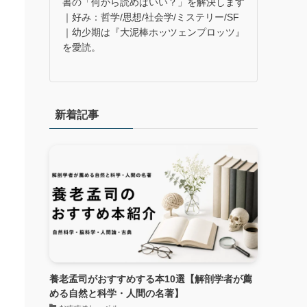
書の「何から読めばいい？」を解決します
｜好み：哲学/思想/社会学/ミステリー/SF
時
｜幼少期は『大泥棒ホッツェンプロッツ』
国
を愛読。
新着記事
養老孟司がおすすめする本10選【解剖学者が薦
める自然と科学・人間の名著】