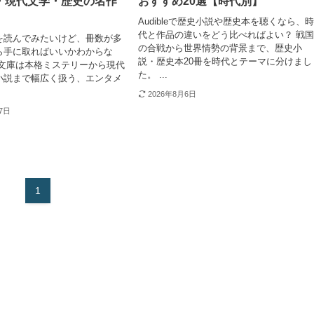
・現代文学・歴史の名作
おすすめ20選【時代別】
Audibleで歴史小説や歴史本を聴くなら、
代と作品の違いをどう比べればよい？ 戦
を読んでみたいけど、冊数が多
の合戦から世界情勢の背景まで、歴史小
ら手に取ればいいかわからな
説・歴史本20冊を時代とテーマに分けまし
社文庫は本格ミステリーから現代
た。 ...
小説まで幅広く扱う、エンタメ
2026年8月6日
27日
1