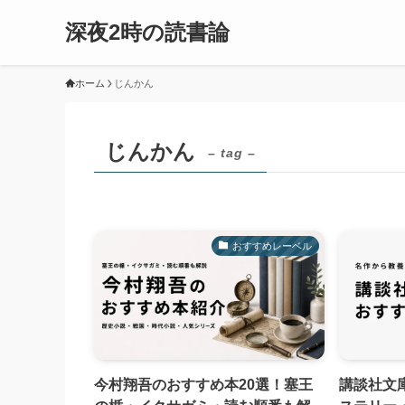
深夜2時の読書論
ホーム
じんかん
じんかん
– tag –
おすすめレーベル
今村翔吾のおすすめ本20選！塞王
講談社文