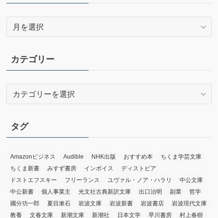
ア
ー
カ
イ
カテゴリー
ブ
カ
テ
ゴ
リ
タグ
ー
Amazonビジネス
Audible
NHK出版
おすすめ本
ちくま学芸文庫
ちくま新書
みすず書房
インボイス
ディストピア
ドストエフスキー
フリーランス
ユヴァル・ノア・ハラリ
中公文庫
中公新書
個人事業主
光文社古典新訳文庫
出口治明
副業
哲学
國分功一郎
夏目漱石
岩波文庫
岩波新書
岩波書店
岩波現代文庫
教養
文春文庫
新潮文庫
新潮社
日本文学
早川書房
村上春樹