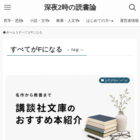
深夜2時の読書論
哲学・思想
小説・文学
教養・人文学
はじめての方へ
運営者情報
ホーム
すべてがFになる
すべてがFになる
– tag –
おすすめレーベル