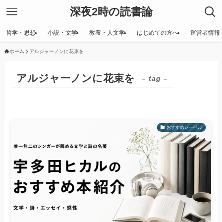
深夜2時の読書論
哲学・思想
小説・文学
教養・人文学
はじめての方へ
運営者情報
ホーム
アルジャーノンに花束を
アルジャーノンに花束を
– tag –
おすすめレーベル