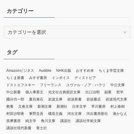
カ
イ
カテゴリー
ブ
カ
テ
ゴ
リ
タグ
ー
Amazonビジネス
Audible
NHK出版
おすすめ本
ちくま学芸文庫
ちくま新書
みすず書房
インボイス
ディストピア
ドストエフスキー
フリーランス
ユヴァル・ノア・ハラリ
中公文庫
中公新書
個人事業主
光文社古典新訳文庫
出口治明
副業
哲学
國分功一郎
夏目漱石
岩波文庫
岩波新書
岩波書店
岩波現代文庫
教養
文春文庫
新潮文庫
新潮社
日本文学
早川書房
村上春樹
村田沙耶香
東野圭吾
構造主義
河出文庫
河出書房新社
湊かなえ
筑摩書房
純文学
角川文庫
講談社
講談社学術文庫
講談社現代新書
青土社