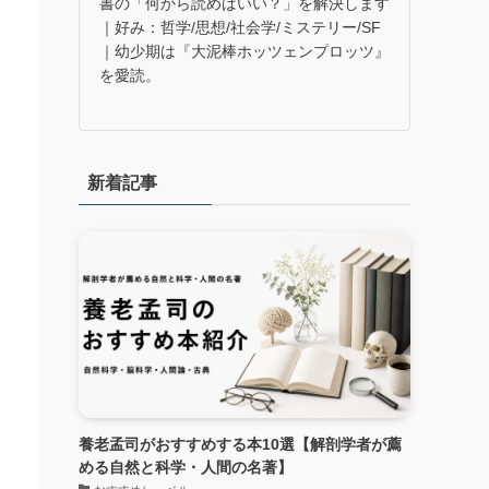
書の「何から読めばいい？」を解決します
｜好み：哲学/思想/社会学/ミステリー/SF
｜幼少期は『大泥棒ホッツェンプロッツ』
を愛読。
哲
新着記事
養老孟司がおすすめする本10選【解剖学者が薦
める自然と科学・人間の名著】