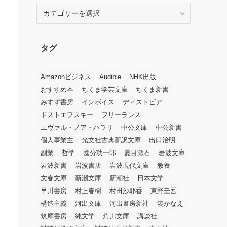
カ
テ
ゴ
リ
タグ
ー
Amazonビジネス
Audible
NHK出版
おすすめ本
ちくま学芸文庫
ちくま新書
みすず書房
インボイス
ディストピア
ドストエフスキー
フリーランス
ユヴァル・ノア・ハラリ
中公文庫
中公新書
個人事業主
光文社古典新訳文庫
出口治明
副業
哲学
國分功一郎
夏目漱石
岩波文庫
岩波新書
岩波書店
岩波現代文庫
教養
文春文庫
新潮文庫
新潮社
日本文学
早川書房
村上春樹
村田沙耶香
東野圭吾
構造主義
河出文庫
河出書房新社
湊かなえ
筑摩書房
純文学
角川文庫
講談社