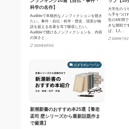
ンランキング20選【自伝・事件・
ップ【1
科学の名作】
大学生のうち
ら手をつけ
Audibleで本格的なノンフィクションを聴き
生の4年間で
たい。事件・自伝・科学・歴史…現実が物
きな挑戦です
語を超える名著を耳で吸収したい。
ば、1人...
Audibleで聴けるノンフィクションを、内容
の深さと...
2026年7月
2026年8月5日
おすすめレーベル
新潮新書のおすすめ本25選【養老
孟司 壁シリーズから最新話題作ま
で厳選】