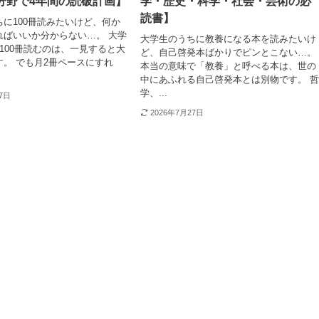
0分野で4年間の読破計画】
学・歴史・科学・社会・芸術の必
読書】
に100冊読みたいけど、何か
ればいいか分からない…。 大学
大学生のうちに教養になる本を読みたいけ
100冊読むのは、一見すると大
ど、自己啓発本ばかりでピンとこない…。
。 でも月2冊ペースにすれ
本当の意味で「教養」と呼べる本は、世の
中にあふれる自己啓発本とは別物です。 
学、...
27日
2026年7月27日