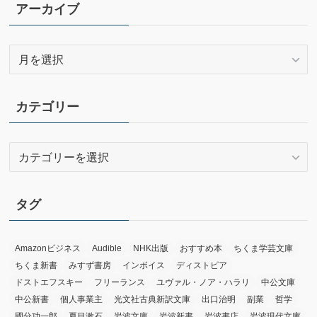
アーカイブ
ア
ー
カ
イ
カテゴリー
ブ
カ
テ
ゴ
リ
タグ
ー
Amazonビジネス
Audible
NHK出版
おすすめ本
ちくま学芸文庫
ちくま新書
みすず書房
インボイス
ディストピア
ドストエフスキー
フリーランス
ユヴァル・ノア・ハラリ
中公文庫
中公新書
個人事業主
光文社古典新訳文庫
出口治明
副業
哲学
國分功一郎
夏目漱石
岩波文庫
岩波新書
岩波書店
岩波現代文庫