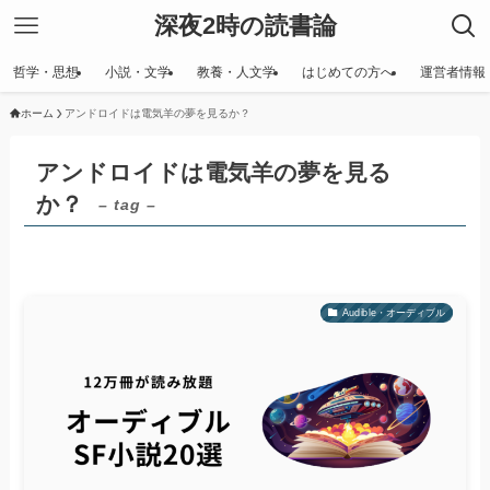
深夜2時の読書論
哲学・思想
小説・文学
教養・人文学
はじめての方へ
運営者情報
ホーム
アンドロイドは電気羊の夢を見るか？
アンドロイドは電気羊の夢を見る
か？
– tag –
Audible・オーディブル