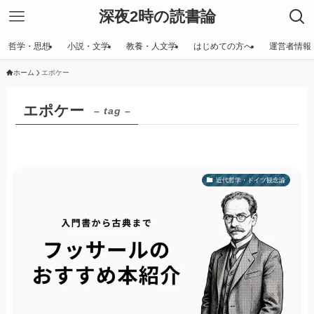
深夜2時の読書論
哲学・思想
小説・文学
教養・人文学
はじめての方へ
運営者情報
ホーム
エポケー
エポケー
– tag –
近代哲学・ドイツ観念論