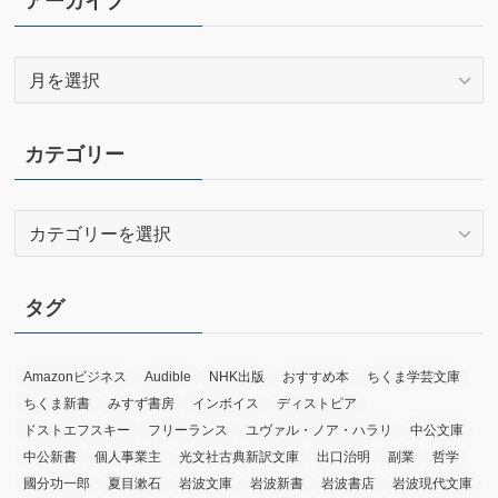
アーカイブ
ア
ー
カ
イ
カテゴリー
ブ
カ
テ
ゴ
リ
タグ
ー
Amazonビジネス
Audible
NHK出版
おすすめ本
ちくま学芸文庫
ちくま新書
みすず書房
インボイス
ディストピア
ドストエフスキー
フリーランス
ユヴァル・ノア・ハラリ
中公文庫
中公新書
個人事業主
光文社古典新訳文庫
出口治明
副業
哲学
國分功一郎
夏目漱石
岩波文庫
岩波新書
岩波書店
岩波現代文庫