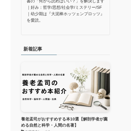
書の「何から読めばいい？」を解決します
｜好み：哲学/思想/社会学/ミステリー/SF
｜幼少期は『大泥棒ホッツェンプロッツ』
を愛読。
新着記事
養老孟司がおすすめする本10選【解剖学者が薦
める自然と科学・人間の名著】