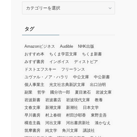
カ
テ
ゴ
リ
タグ
ー
Amazonビジネス
Audible
NHK出版
おすすめ本
ちくま学芸文庫
ちくま新書
みすず書房
インボイス
ディストピア
ドストエフスキー
フリーランス
ユヴァル・ノア・ハラリ
中公文庫
中公新書
個人事業主
光文社古典新訳文庫
出口治明
副業
哲学
國分功一郎
夏目漱石
岩波文庫
岩波新書
岩波書店
岩波現代文庫
教養
文春文庫
新潮文庫
新潮社
日本文学
早川書房
村上春樹
村田沙耶香
東野圭吾
構造主義
河出文庫
河出書房新社
湊かなえ
筑摩書房
純文学
角川文庫
講談社