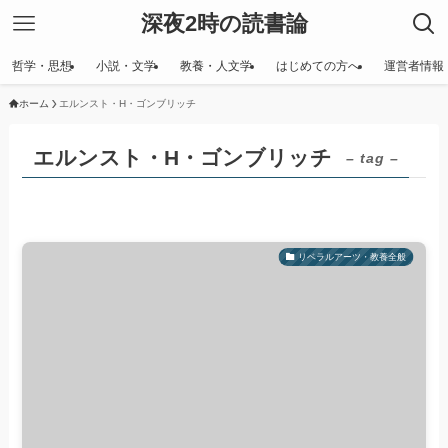
深夜2時の読書論
哲学・思想
小説・文学
教養・人文学
はじめての方へ
運営者情報
ホーム
エルンスト・H・ゴンブリッチ
エルンスト・H・ゴンブリッチ
– tag –
リベラルアーツ・教養全般