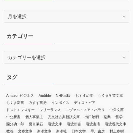
ア
ー
カ
イ
カテゴリー
ブ
カ
テ
ゴ
リ
タグ
ー
Amazonビジネス
Audible
NHK出版
おすすめ本
ちくま学芸文庫
ちくま新書
みすず書房
インボイス
ディストピア
ドストエフスキー
フリーランス
ユヴァル・ノア・ハラリ
中公文庫
中公新書
個人事業主
光文社古典新訳文庫
出口治明
副業
哲学
國分功一郎
夏目漱石
岩波文庫
岩波新書
岩波書店
岩波現代文庫
教養
文春文庫
新潮文庫
新潮社
日本文学
早川書房
村上春樹