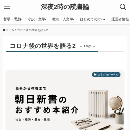
深夜2時の読書論
哲学・思想
小説・文学
教養・人文学
はじめての方へ
運営者情報
ホーム
コロナ後の世界を語る2
コロナ後の世界を語る2
– tag –
おすすめレーベル