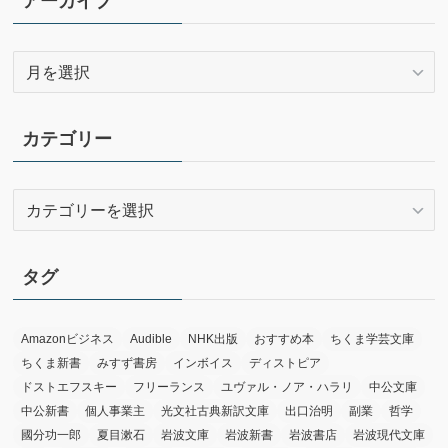
アーカイブ
ア
ー
カ
イ
カテゴリー
ブ
カ
テ
ゴ
リ
タグ
ー
Amazonビジネス
Audible
NHK出版
おすすめ本
ちくま学芸文庫
ちくま新書
みすず書房
インボイス
ディストピア
ドストエフスキー
フリーランス
ユヴァル・ノア・ハラリ
中公文庫
中公新書
個人事業主
光文社古典新訳文庫
出口治明
副業
哲学
國分功一郎
夏目漱石
岩波文庫
岩波新書
岩波書店
岩波現代文庫