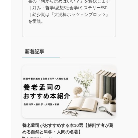
書の「何から読めばいい？」を解決します
｜好み：哲学/思想/社会学/ミステリー/SF
｜幼少期は『大泥棒ホッツェンプロッツ』
を愛読。
新着記事
養老孟司がおすすめする本10選【解剖学者が薦
める自然と科学・人間の名著】