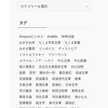
カ
テ
ゴ
リ
タグ
ー
Amazonビジネス
Audible
NHK出版
おすすめ本
ちくま学芸文庫
ちくま新書
みすず書房
インボイス
ディストピア
ドストエフスキー
フリーランス
ユヴァル・ノア・ハラリ
中公文庫
中公新書
個人事業主
光文社古典新訳文庫
出口治明
副業
哲学
國分功一郎
夏目漱石
岩波文庫
岩波新書
岩波書店
岩波現代文庫
教養
文春文庫
新潮文庫
新潮社
日本文学
早川書房
村上春樹
村田沙耶香
東野圭吾
構造主義
河出文庫
河出書房新社
湊かなえ
筑摩書房
純文学
角川文庫
講談社