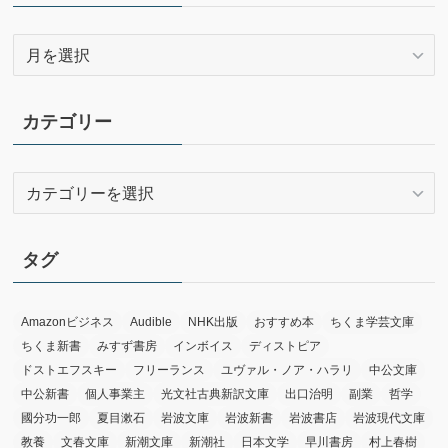
ア
ー
カ
イ
カテゴリー
ブ
カ
テ
ゴ
リ
タグ
ー
Amazonビジネス
Audible
NHK出版
おすすめ本
ちくま学芸文庫
ちくま新書
みすず書房
インボイス
ディストピア
ドストエフスキー
フリーランス
ユヴァル・ノア・ハラリ
中公文庫
中公新書
個人事業主
光文社古典新訳文庫
出口治明
副業
哲学
國分功一郎
夏目漱石
岩波文庫
岩波新書
岩波書店
岩波現代文庫
教養
文春文庫
新潮文庫
新潮社
日本文学
早川書房
村上春樹