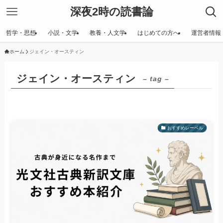
深夜2時の読書論
哲学・思想
小説・文学
教養・人文学
はじめての方へ
運営者情報
ホーム
ジェイン・オースティン
ジェイン・オースティン
– tag –
おすすめレーベル