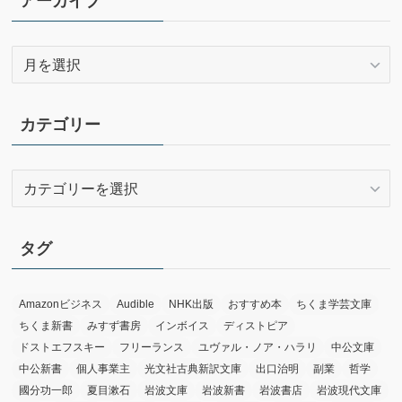
アーカイブ
ア
ー
カ
イ
カテゴリー
ブ
カ
テ
ゴ
リ
タグ
ー
Amazonビジネス
Audible
NHK出版
おすすめ本
ちくま学芸文庫
ちくま新書
みすず書房
インボイス
ディストピア
ドストエフスキー
フリーランス
ユヴァル・ノア・ハラリ
中公文庫
中公新書
個人事業主
光文社古典新訳文庫
出口治明
副業
哲学
國分功一郎
夏目漱石
岩波文庫
岩波新書
岩波書店
岩波現代文庫