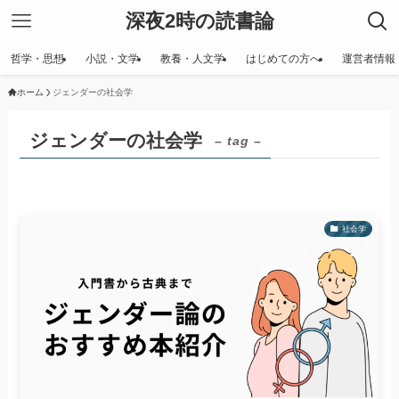
深夜2時の読書論
哲学・思想
小説・文学
教養・人文学
はじめての方へ
運営者情報
ホーム
ジェンダーの社会学
ジェンダーの社会学
– tag –
社会学