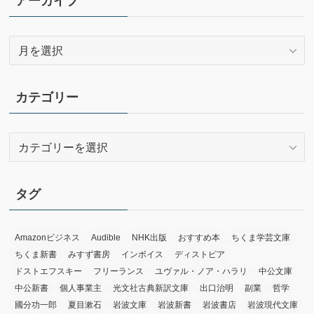
アーカイブ
ア
ー
カ
イ
カテゴリー
ブ
カ
テ
ゴ
リ
タグ
ー
Amazonビジネス
Audible
NHK出版
おすすめ本
ちくま学芸文庫
ちくま新書
みすず書房
インボイス
ディストピア
ドストエフスキー
フリーランス
ユヴァル・ノア・ハラリ
中公文庫
中公新書
個人事業主
光文社古典新訳文庫
出口治明
副業
哲学
國分功一郎
夏目漱石
岩波文庫
岩波新書
岩波書店
岩波現代文庫