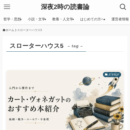
深夜2時の読書論
哲学・思想
小説・文学
教養・人文学
はじめての方へ
運営者情報
ホーム
スローターハウス5
スローターハウス5
– tag –
文学批評