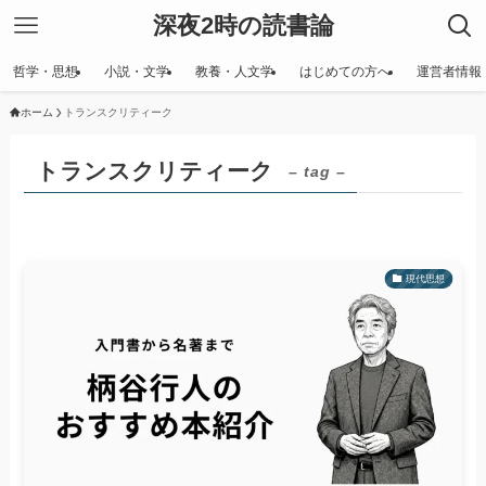
深夜2時の読書論
哲学・思想
小説・文学
教養・人文学
はじめての方へ
運営者情報
ホーム
トランスクリティーク
トランスクリティーク
– tag –
現代思想