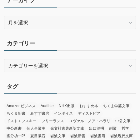
アーカイブ
ア
ー
カ
イ
カテゴリー
ブ
カ
テ
ゴ
リ
タグ
ー
Amazonビジネス
Audible
NHK出版
おすすめ本
ちくま学芸文庫
ちくま新書
みすず書房
インボイス
ディストピア
ドストエフスキー
フリーランス
ユヴァル・ノア・ハラリ
中公文庫
中公新書
個人事業主
光文社古典新訳文庫
出口治明
副業
哲学
國分功一郎
夏目漱石
岩波文庫
岩波新書
岩波書店
岩波現代文庫