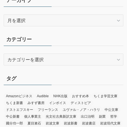
アーカイブ
ア
ー
カ
イ
カテゴリー
ブ
カ
テ
ゴ
リ
タグ
ー
Amazonビジネス
Audible
NHK出版
おすすめ本
ちくま学芸文庫
ちくま新書
みすず書房
インボイス
ディストピア
ドストエフスキー
フリーランス
ユヴァル・ノア・ハラリ
中公文庫
中公新書
個人事業主
光文社古典新訳文庫
出口治明
副業
哲学
國分功一郎
夏目漱石
岩波文庫
岩波新書
岩波書店
岩波現代文庫