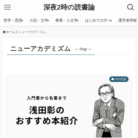
深夜2時の読書論
哲学・思想
小説・文学
教養・人文学
はじめての方へ
運営者情報
ホーム
ニューアカデミズム
ニューアカデミズム
– tag –
現代思想