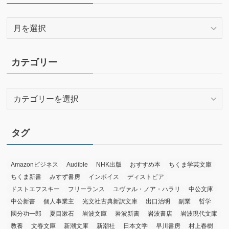
ア
ー
カ
イ
カテゴリー
ブ
カ
テ
ゴ
リ
タグ
ー
Amazonビジネス
Audible
NHK出版
おすすめ本
ちくま学芸文庫
ちくま新書
みすず書房
インボイス
ディストピア
ドストエフスキー
フリーランス
ユヴァル・ノア・ハラリ
中公文庫
中公新書
個人事業主
光文社古典新訳文庫
出口治明
副業
哲学
國分功一郎
夏目漱石
岩波文庫
岩波新書
岩波書店
岩波現代文庫
教養
文春文庫
新潮文庫
新潮社
日本文学
早川書房
村上春樹