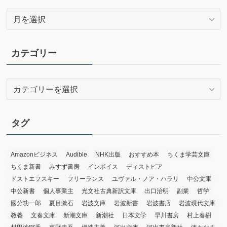
ア
ー
カ
イ
カテゴリー
ブ
カ
テ
ゴ
リ
タグ
ー
Amazonビジネス
Audible
NHK出版
おすすめ本
ちくま学芸文庫
ちくま新書
みすず書房
インボイス
ディストピア
ドストエフスキー
フリーランス
ユヴァル・ノア・ハラリ
中公文庫
中公新書
個人事業主
光文社古典新訳文庫
出口治明
副業
哲学
國分功一郎
夏目漱石
岩波文庫
岩波新書
岩波書店
岩波現代文庫
教養
文春文庫
新潮文庫
新潮社
日本文学
早川書房
村上春樹