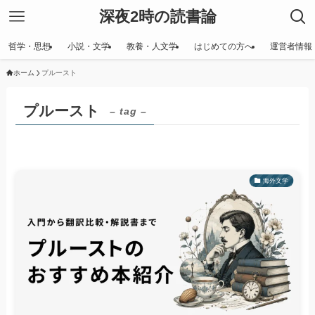
深夜2時の読書論
哲学・思想
小説・文学
教養・人文学
はじめての方へ
運営者情報
ホーム
プルースト
プルースト
– tag –
海外文学