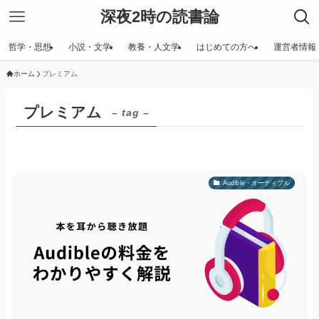
深夜2時の読書論
哲学・思想
小説・文学
教養・人文学
はじめての方へ
運営者情報
ホーム
プレミアム
プレミアム
– tag –
Audible・オーディブル