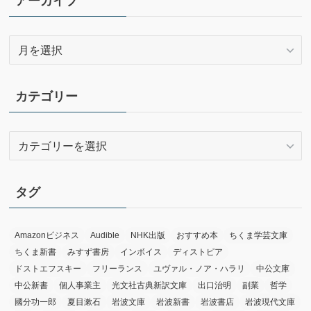
アーカイブ
ア
ー
カ
イ
カテゴリー
ブ
カ
テ
ゴ
リ
タグ
ー
Amazonビジネス
Audible
NHK出版
おすすめ本
ちくま学芸文庫
ちくま新書
みすず書房
インボイス
ディストピア
ドストエフスキー
フリーランス
ユヴァル・ノア・ハラリ
中公文庫
中公新書
個人事業主
光文社古典新訳文庫
出口治明
副業
哲学
國分功一郎
夏目漱石
岩波文庫
岩波新書
岩波書店
岩波現代文庫