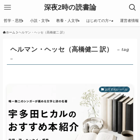
深夜2時の読書論
哲学・思想
小説・文学
教養・人文学
はじめての方へ
運営者情報
ホーム
ヘルマン・ヘッセ（高橋健二 訳）
ヘルマン・ヘッセ（高橋健二 訳）
– tag
–
おすすめレーベル