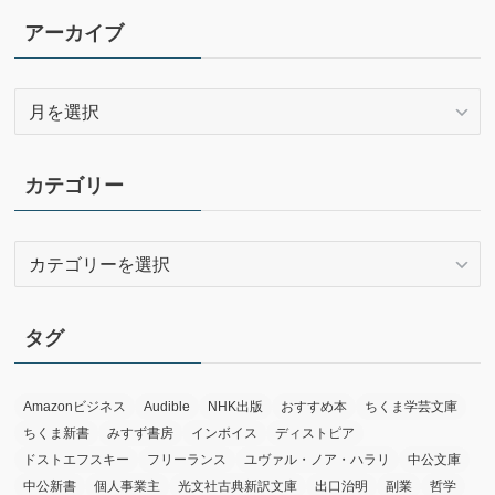
アーカイブ
ア
ー
カ
イ
カテゴリー
ブ
カ
テ
ゴ
リ
タグ
ー
Amazonビジネス
Audible
NHK出版
おすすめ本
ちくま学芸文庫
ちくま新書
みすず書房
インボイス
ディストピア
ドストエフスキー
フリーランス
ユヴァル・ノア・ハラリ
中公文庫
中公新書
個人事業主
光文社古典新訳文庫
出口治明
副業
哲学