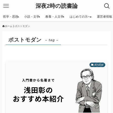
深夜2時の読書論
哲学・思想
小説・文学
教養・人文学
はじめての方へ
運営者情報
ホーム
ポストモダン
ポストモダン
– tag –
現代思想