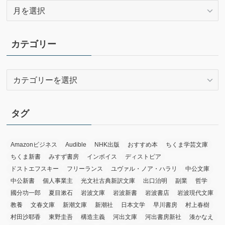
ア
ー
カ
イ
カテゴリー
ブ
カ
テ
ゴ
リ
タグ
ー
Amazonビジネス
Audible
NHK出版
おすすめ本
ちくま学芸文庫
ちくま新書
みすず書房
インボイス
ディストピア
ドストエフスキー
フリーランス
ユヴァル・ノア・ハラリ
中公文庫
中公新書
個人事業主
光文社古典新訳文庫
出口治明
副業
哲学
國分功一郎
夏目漱石
岩波文庫
岩波新書
岩波書店
岩波現代文庫
教養
文春文庫
新潮文庫
新潮社
日本文学
早川書房
村上春樹
村田沙耶香
東野圭吾
構造主義
河出文庫
河出書房新社
湊かなえ