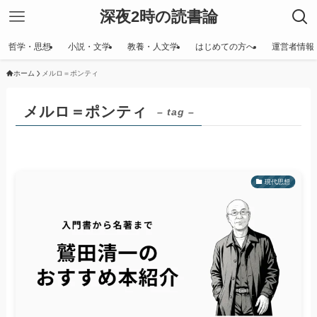
深夜2時の読書論
哲学・思想
小説・文学
教養・人文学
はじめての方へ
運営者情報
ホーム
メルロ＝ポンティ
メルロ＝ポンティ
– tag –
現代思想