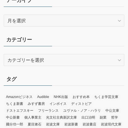
アーカイブ
ア
ー
カ
イ
カテゴリー
ブ
カ
テ
ゴ
リ
タグ
ー
Amazonビジネス
Audible
NHK出版
おすすめ本
ちくま学芸文庫
ちくま新書
みすず書房
インボイス
ディストピア
ドストエフスキー
フリーランス
ユヴァル・ノア・ハラリ
中公文庫
中公新書
個人事業主
光文社古典新訳文庫
出口治明
副業
哲学
國分功一郎
夏目漱石
岩波文庫
岩波新書
岩波書店
岩波現代文庫