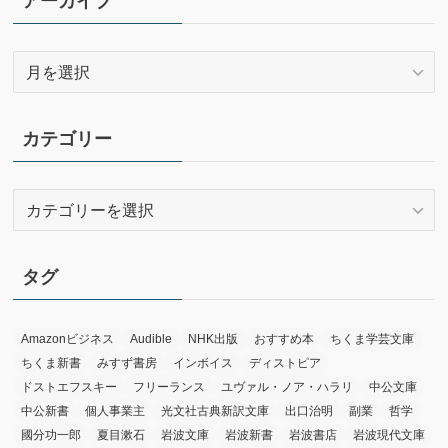
アーカイブ
ア
ー
カ
イ
カテゴリー
ブ
カ
テ
ゴ
リ
タグ
ー
Amazonビジネス
Audible
NHK出版
おすすめ本
ちくま学芸文庫
ちくま新書
みすず書房
インボイス
ディストピア
ドストエフスキー
フリーランス
ユヴァル・ノア・ハラリ
中公文庫
中公新書
個人事業主
光文社古典新訳文庫
出口治明
副業
哲学
國分功一郎
夏目漱石
岩波文庫
岩波新書
岩波書店
岩波現代文庫