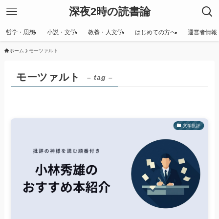
深夜2時の読書論
哲学・思想
小説・文学
教養・人文学
はじめての方へ
運営者情報
ホーム
モーツァルト
モーツァルト
– tag –
文学批評