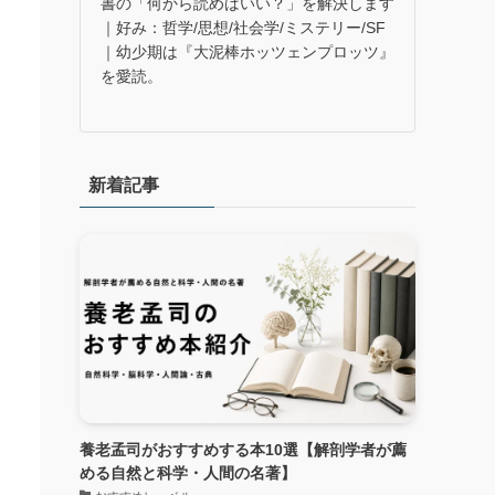
書の「何から読めばいい？」を解決します
｜好み：哲学/思想/社会学/ミステリー/SF
｜幼少期は『大泥棒ホッツェンプロッツ』
を愛読。
あ
新着記事
養老孟司がおすすめする本10選【解剖学者が薦
める自然と科学・人間の名著】