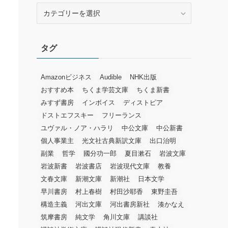
カ
テ
ゴ
リ
タグ
ー
Amazonビジネス
Audible
NHK出版
おすすめ本
ちくま学芸文庫
ちくま新書
みすず書房
インボイス
ディストピア
ドストエフスキー
フリーランス
ユヴァル・ノア・ハラリ
中公文庫
中公新書
個人事業主
光文社古典新訳文庫
出口治明
副業
哲学
國分功一郎
夏目漱石
岩波文庫
岩波新書
岩波書店
岩波現代文庫
教養
文春文庫
新潮文庫
新潮社
日本文学
早川書房
村上春樹
村田沙耶香
東野圭吾
構造主義
河出文庫
河出書房新社
湊かなえ
筑摩書房
純文学
角川文庫
講談社