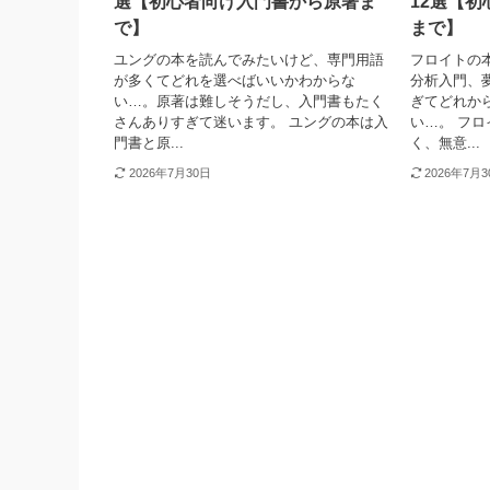
選【初心者向け入門書から原著ま
12選【
で】
まで】
ユングの本を読んでみたいけど、専門用語
フロイトの
が多くてどれを選べばいいかわからな
分析入門、
い…。原著は難しそうだし、入門書もたく
ぎてどれか
さんありすぎて迷います。 ユングの本は入
い…。 フ
門書と原...
く、無意...
2026年7月30日
2026年7月