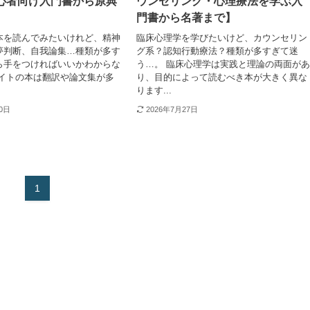
初心者向け入門書から原典
ウンセリング・心理療法を学ぶ入
門書から名著まで】
本を読んでみたいけれど、精神
臨床心理学を学びたいけど、カウンセリン
夢判断、自我論集…種類が多す
グ系？認知行動療法？種類が多すぎて迷
ら手をつければいいかわからな
う…。 臨床心理学は実践と理論の両面が
ロイトの本は翻訳や論文集が多
り、目的によって読むべき本が大きく異な
ります...
30日
2026年7月27日
1