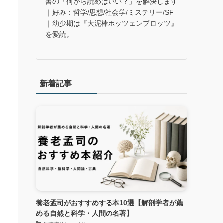
書の「何から読めばいい？」を解決します
｜好み：哲学/思想/社会学/ミステリー/SF
｜幼少期は『大泥棒ホッツェンプロッツ』
を愛読。
新着記事
養老孟司がおすすめする本10選【解剖学者が薦
める自然と科学・人間の名著】