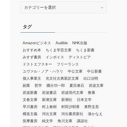
カ
テ
ゴ
リ
タグ
ー
Amazonビジネス
Audible
NHK出版
おすすめ本
ちくま学芸文庫
ちくま新書
みすず書房
インボイス
ディストピア
ドストエフスキー
フリーランス
ユヴァル・ノア・ハラリ
中公文庫
中公新書
個人事業主
光文社古典新訳文庫
出口治明
副業
哲学
國分功一郎
夏目漱石
岩波文庫
岩波新書
岩波書店
岩波現代文庫
教養
文春文庫
新潮文庫
新潮社
日本文学
早川書房
村上春樹
村田沙耶香
東野圭吾
構造主義
河出文庫
河出書房新社
湊かなえ
筑摩書房
純文学
角川文庫
講談社