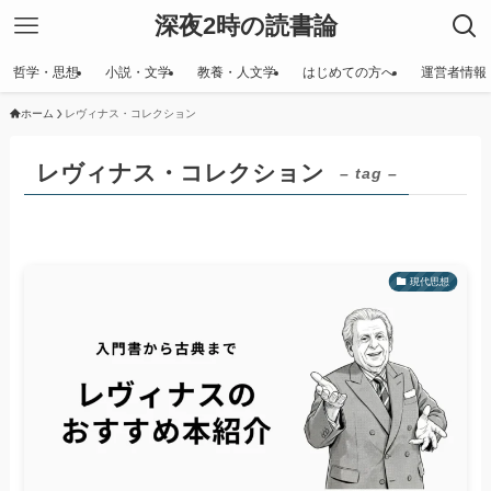
深夜2時の読書論
哲学・思想
小説・文学
教養・人文学
はじめての方へ
運営者情報
ホーム
レヴィナス・コレクション
レヴィナス・コレクション
– tag –
現代思想