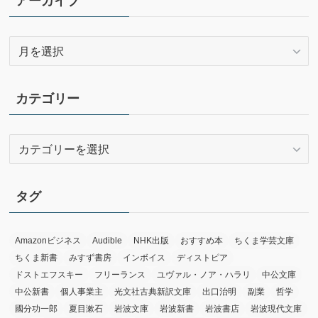
アーカイブ
ア
ー
カ
イ
カテゴリー
ブ
カ
テ
ゴ
リ
タグ
ー
Amazonビジネス
Audible
NHK出版
おすすめ本
ちくま学芸文庫
ちくま新書
みすず書房
インボイス
ディストピア
ドストエフスキー
フリーランス
ユヴァル・ノア・ハラリ
中公文庫
中公新書
個人事業主
光文社古典新訳文庫
出口治明
副業
哲学
國分功一郎
夏目漱石
岩波文庫
岩波新書
岩波書店
岩波現代文庫