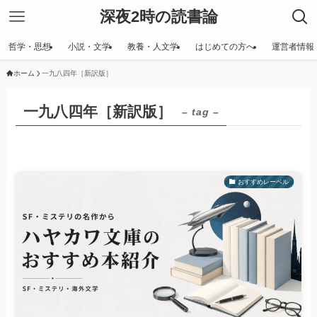
深夜2時の読書論
哲学・思想
小説・文学
教養・人文学
はじめての方へ
運営者情報
ホーム
一九八四年［新訳版］
一九八四年［新訳版］
– tag –
おすすめレーベル