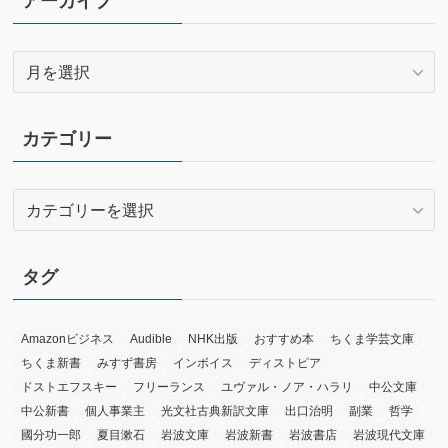
アーカイブ
ア
ー
カ
イ
カテゴリー
ブ
カ
テ
ゴ
リ
タグ
ー
Amazonビジネス
Audible
NHK出版
おすすめ本
ちくま学芸文庫
ちくま新書
みすず書房
インボイス
ディストピア
ドストエフスキー
フリーランス
ユヴァル・ノア・ハラリ
中公文庫
中公新書
個人事業主
光文社古典新訳文庫
出口治明
副業
哲学
國分功一郎
夏目漱石
岩波文庫
岩波新書
岩波書店
岩波現代文庫