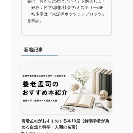
書の「何から読めばいい？」を解決します
｜好み：哲学/思想/社会学/ミステリー/SF
｜幼少期は『大泥棒ホッツェンプロッツ』
を愛読。
違
新着記事
養老孟司がおすすめする本10選【解剖学者が薦
める自然と科学・人間の名著】