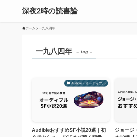
深夜2時の読書論
ホーム
一九八四年
一九八四年
– tag –
Audible・オーディブル
AudibleおすすめSF小説20選｜初
ジョージ