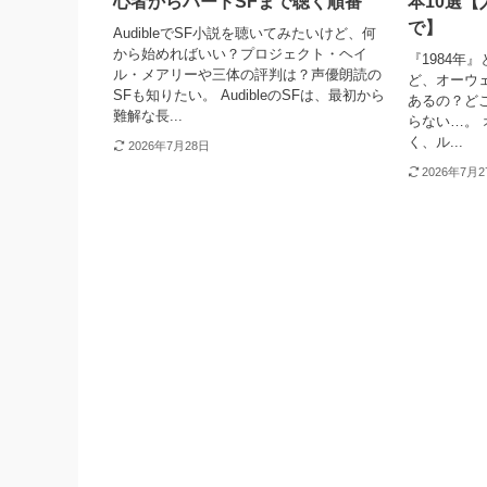
心者からハードSFまで聴く順番
本10選
で】
AudibleでSF小説を聴いてみたいけど、何
から始めればいい？プロジェクト・ヘイ
『1984年
ル・メアリーや三体の評判は？声優朗読の
ど、オーウ
SFも知りたい。 AudibleのSFは、最初から
あるの？ど
難解な長...
らない…。
く、ル...
2026年7月28日
2026年7月