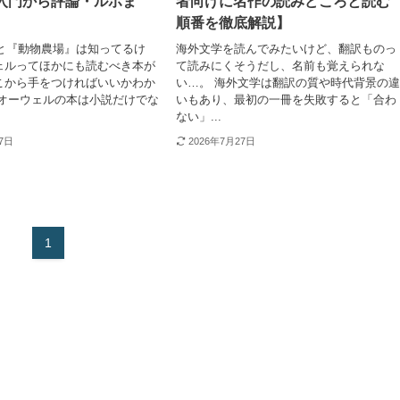
【入門から評論・ルポま
者向けに名作の読みどころと読む
順番を徹底解説】
』と『動物農場』は知ってるけ
海外文学を読んでみたいけど、翻訳ものっ
ェルってほかにも読むべき本が
て読みにくそうだし、名前も覚えられな
こから手をつければいいかわか
い…。 海外文学は翻訳の質や時代背景の
 オーウェルの本は小説だけでな
いもあり、最初の一冊を失敗すると「合わ
ない」...
27日
2026年7月27日
1