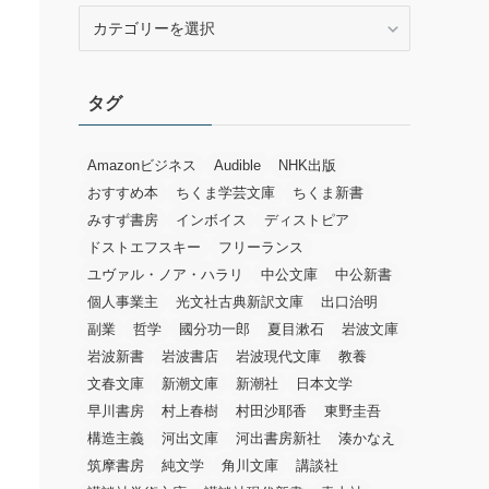
カ
テ
ゴ
リ
タグ
ー
Amazonビジネス
Audible
NHK出版
おすすめ本
ちくま学芸文庫
ちくま新書
みすず書房
インボイス
ディストピア
ドストエフスキー
フリーランス
ユヴァル・ノア・ハラリ
中公文庫
中公新書
個人事業主
光文社古典新訳文庫
出口治明
副業
哲学
國分功一郎
夏目漱石
岩波文庫
岩波新書
岩波書店
岩波現代文庫
教養
文春文庫
新潮文庫
新潮社
日本文学
早川書房
村上春樹
村田沙耶香
東野圭吾
構造主義
河出文庫
河出書房新社
湊かなえ
筑摩書房
純文学
角川文庫
講談社