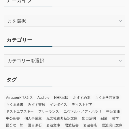
アーカイブ
ア
ー
カ
イ
カテゴリー
ブ
カ
テ
ゴ
リ
タグ
ー
Amazonビジネス
Audible
NHK出版
おすすめ本
ちくま学芸文庫
ちくま新書
みすず書房
インボイス
ディストピア
ドストエフスキー
フリーランス
ユヴァル・ノア・ハラリ
中公文庫
中公新書
個人事業主
光文社古典新訳文庫
出口治明
副業
哲学
國分功一郎
夏目漱石
岩波文庫
岩波新書
岩波書店
岩波現代文庫