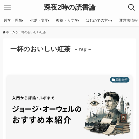
深夜2時の読書論
哲学・思想
小説・文学
教養・人文学
はじめての方へ
運営者情報
ホーム
一杯のおいしい紅茶
一杯のおいしい紅茶
– tag –
海外文学