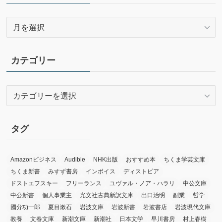
ア
ー
カ
イ
カテゴリー
ブ
カ
テ
ゴ
リ
タグ
ー
Amazonビジネス
Audible
NHK出版
おすすめ本
ちくま学芸文庫
ちくま新書
みすず書房
インボイス
ディストピア
ドストエフスキー
フリーランス
ユヴァル・ノア・ハラリ
中公文庫
中公新書
個人事業主
光文社古典新訳文庫
出口治明
副業
哲学
國分功一郎
夏目漱石
岩波文庫
岩波新書
岩波書店
岩波現代文庫
教養
文春文庫
新潮文庫
新潮社
日本文学
早川書房
村上春樹