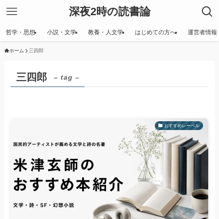
深夜2時の読書論
哲学・思想
小説・文学
教養・人文学
はじめての方へ
運営者情報
ホーム
三四郎
三四郎
– tag –
おすすめレーベル