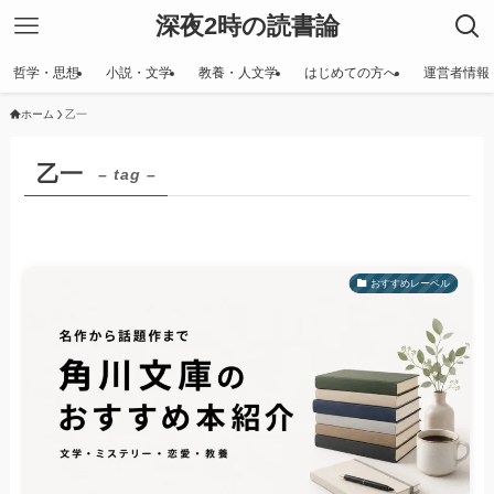
深夜2時の読書論
哲学・思想
小説・文学
教養・人文学
はじめての方へ
運営者情報
ホーム
乙一
乙一
– tag –
おすすめレーベル