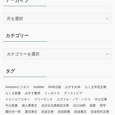
アーカイブ
ア
ー
カ
イ
カテゴリー
ブ
カ
テ
ゴ
リ
タグ
ー
Amazonビジネス
Audible
NHK出版
おすすめ本
ちくま学芸文庫
ちくま新書
みすず書房
インボイス
ディストピア
ドストエフスキー
フリーランス
ユヴァル・ノア・ハラリ
中公文庫
中公新書
個人事業主
光文社古典新訳文庫
出口治明
副業
哲学
國分功一郎
夏目漱石
岩波文庫
岩波新書
岩波書店
岩波現代文庫