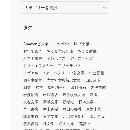
カ
テ
ゴ
リ
タグ
ー
Amazonビジネス
Audible
NHK出版
おすすめ本
ちくま学芸文庫
ちくま新書
みすず書房
インボイス
ディストピア
ドストエフスキー
フリーランス
ユヴァル・ノア・ハラリ
中公文庫
中公新書
個人事業主
光文社古典新訳文庫
出口治明
副業
哲学
國分功一郎
夏目漱石
岩波文庫
岩波新書
岩波書店
岩波現代文庫
教養
文春文庫
新潮文庫
新潮社
日本文学
早川書房
村上春樹
村田沙耶香
東野圭吾
構造主義
河出文庫
河出書房新社
湊かなえ
筑摩書房
純文学
角川文庫
講談社