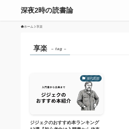
深夜2時の読書論
ホーム
享楽
享楽
– tag –
現代思想
ジジェクのおすすめ本ランキング