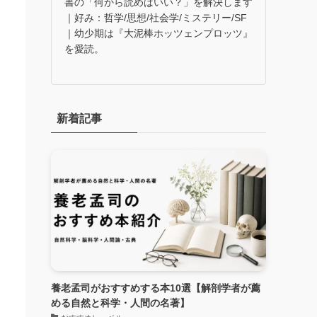
書の「何から読めばいい？」を解決します
｜好み：哲学/思想/社会学/ミステリー/SF
｜幼少期は『大泥棒ホッツェンプロッツ』
を愛読。
新着記事
養老孟司がおすすめする本10選【解剖学者が薦
める自然と科学・人間の名著】