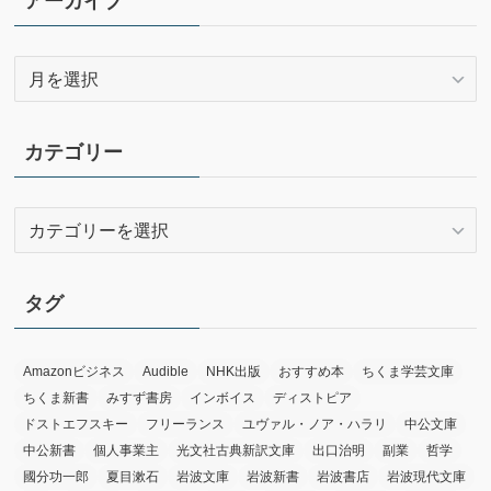
アーカイブ
ア
ー
カ
イ
カテゴリー
ブ
カ
テ
ゴ
リ
タグ
ー
Amazonビジネス
Audible
NHK出版
おすすめ本
ちくま学芸文庫
ちくま新書
みすず書房
インボイス
ディストピア
ドストエフスキー
フリーランス
ユヴァル・ノア・ハラリ
中公文庫
中公新書
個人事業主
光文社古典新訳文庫
出口治明
副業
哲学
國分功一郎
夏目漱石
岩波文庫
岩波新書
岩波書店
岩波現代文庫