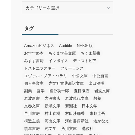
カ
テ
ゴ
リ
タグ
ー
Amazonビジネス
Audible
NHK出版
おすすめ本
ちくま学芸文庫
ちくま新書
みすず書房
インボイス
ディストピア
ドストエフスキー
フリーランス
ユヴァル・ノア・ハラリ
中公文庫
中公新書
個人事業主
光文社古典新訳文庫
出口治明
副業
哲学
國分功一郎
夏目漱石
岩波文庫
岩波新書
岩波書店
岩波現代文庫
教養
文春文庫
新潮文庫
新潮社
日本文学
早川書房
村上春樹
村田沙耶香
東野圭吾
構造主義
河出文庫
河出書房新社
湊かなえ
筑摩書房
純文学
角川文庫
講談社