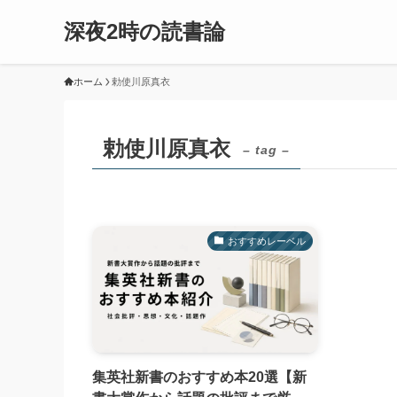
深夜2時の読書論
ホーム
勅使川原真衣
勅使川原真衣
– tag –
おすすめレーベル
集英社新書のおすすめ本20選【新