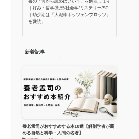
書の「何から読めばいい？」を解決します
｜好み：哲学/思想/社会学/ミステリー/SF
｜幼少期は『大泥棒ホッツェンプロッツ』
を愛読。
新着記事
養老孟司がおすすめする本10選【解剖学者が薦
める自然と科学・人間の名著】