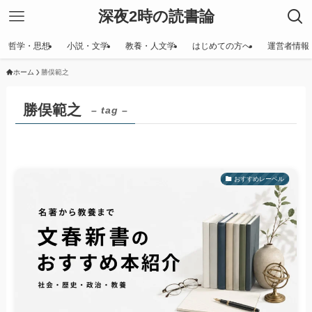
深夜2時の読書論
哲学・思想
小説・文学
教養・人文学
はじめての方へ
運営者情報
ホーム
勝俣範之
勝俣範之
– tag –
おすすめレーベル