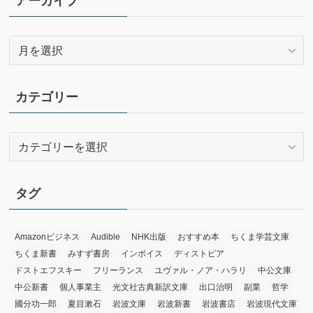
アーカイブ
ア
ー
カ
イ
カテゴリー
ブ
カ
テ
ゴ
リ
タグ
ー
Amazonビジネス
Audible
NHK出版
おすすめ本
ちくま学芸文庫
ちくま新書
みすず書房
インボイス
ディストピア
ドストエフスキー
フリーランス
ユヴァル・ノア・ハラリ
中公文庫
中公新書
個人事業主
光文社古典新訳文庫
出口治明
副業
哲学
國分功一郎
夏目漱石
岩波文庫
岩波新書
岩波書店
岩波現代文庫