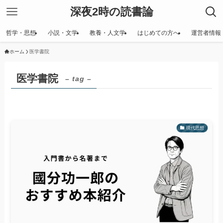
深夜2時の読書論
哲学・思想
小説・文学
教養・人文学
はじめての方へ
運営者情報
ホーム
医学書院
医学書院
– tag –
現代思想