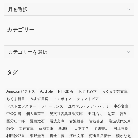
ア
ー
カ
イ
カテゴリー
ブ
カ
テ
ゴ
リ
タグ
ー
Amazonビジネス
Audible
NHK出版
おすすめ本
ちくま学芸文庫
ちくま新書
みすず書房
インボイス
ディストピア
ドストエフスキー
フリーランス
ユヴァル・ノア・ハラリ
中公文庫
中公新書
個人事業主
光文社古典新訳文庫
出口治明
副業
哲学
國分功一郎
夏目漱石
岩波文庫
岩波新書
岩波書店
岩波現代文庫
教養
文春文庫
新潮文庫
新潮社
日本文学
早川書房
村上春樹
村田沙耶香
東野圭吾
構造主義
河出文庫
河出書房新社
湊かなえ