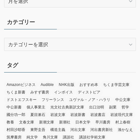
ー
カ
イ
カテゴリー
ブ
カ
テ
ゴ
リ
タグ
ー
Amazonビジネス
Audible
NHK出版
おすすめ本
ちくま学芸文庫
ちくま新書
みすず書房
インボイス
ディストピア
ドストエフスキー
フリーランス
ユヴァル・ノア・ハラリ
中公文庫
中公新書
個人事業主
光文社古典新訳文庫
出口治明
副業
哲学
國分功一郎
夏目漱石
岩波文庫
岩波新書
岩波書店
岩波現代文庫
教養
文春文庫
新潮文庫
新潮社
日本文学
早川書房
村上春樹
村田沙耶香
東野圭吾
構造主義
河出文庫
河出書房新社
湊かなえ
筑摩書房
純文学
角川文庫
講談社
講談社学術文庫