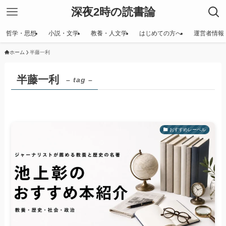
深夜2時の読書論
哲学・思想
小説・文学
教養・人文学
はじめての方へ
運営者情報
ホーム
半藤一利
半藤一利
– tag –
おすすめレーベル