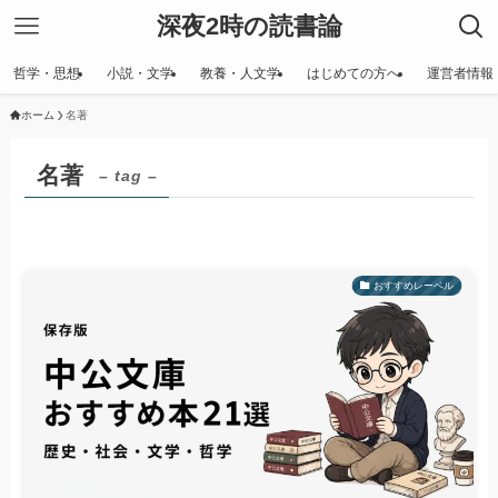
深夜2時の読書論
哲学・思想
小説・文学
教養・人文学
はじめての方へ
運営者情報
ホーム
名著
名著
– tag –
おすすめレーベル