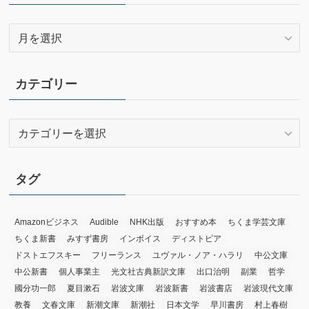
ア
ー
カ
イ
カテゴリー
ブ
カ
テ
ゴ
リ
タグ
ー
Amazonビジネス
Audible
NHK出版
おすすめ本
ちくま学芸文庫
ちくま新書
みすず書房
インボイス
ディストピア
ドストエフスキー
フリーランス
ユヴァル・ノア・ハラリ
中公文庫
中公新書
個人事業主
光文社古典新訳文庫
出口治明
副業
哲学
國分功一郎
夏目漱石
岩波文庫
岩波新書
岩波書店
岩波現代文庫
教養
文春文庫
新潮文庫
新潮社
日本文学
早川書房
村上春樹