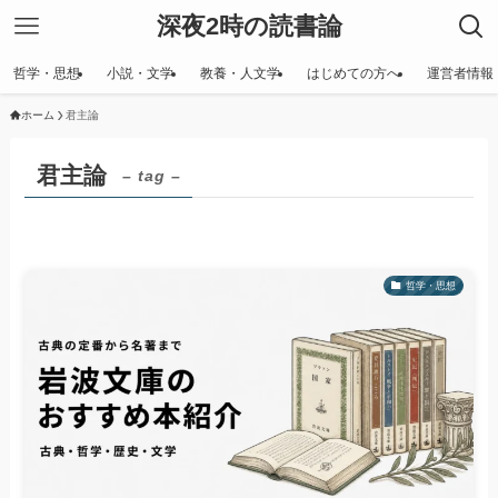
深夜2時の読書論
哲学・思想
小説・文学
教養・人文学
はじめての方へ
運営者情報
ホーム
君主論
君主論
– tag –
哲学・思想