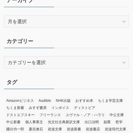
アーカイブ
ア
ー
カ
イ
カテゴリー
ブ
カ
テ
ゴ
リ
タグ
ー
Amazonビジネス
Audible
NHK出版
おすすめ本
ちくま学芸文庫
ちくま新書
みすず書房
インボイス
ディストピア
ドストエフスキー
フリーランス
ユヴァル・ノア・ハラリ
中公文庫
中公新書
個人事業主
光文社古典新訳文庫
出口治明
副業
哲学
國分功一郎
夏目漱石
岩波文庫
岩波新書
岩波書店
岩波現代文庫