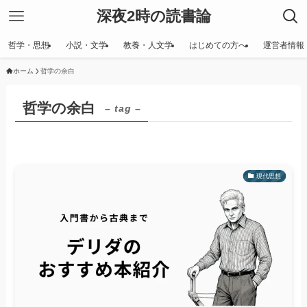
深夜2時の読書論
哲学・思想
小説・文学
教養・人文学
はじめての方へ
運営者情報
ホーム
哲学の余白
哲学の余白
– tag –
現代思想