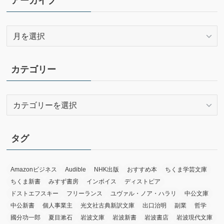
アーカイブ
ア
ー
カ
イ
カテゴリー
ブ
カ
テ
ゴ
リ
タグ
ー
Amazonビジネス
Audible
NHK出版
おすすめ本
ちくま学芸文庫
ちくま新書
みすず書房
インボイス
ディストピア
ドストエフスキー
フリーランス
ユヴァル・ノア・ハラリ
中公文庫
中公新書
個人事業主
光文社古典新訳文庫
出口治明
副業
哲学
國分功一郎
夏目漱石
岩波文庫
岩波新書
岩波書店
岩波現代文庫