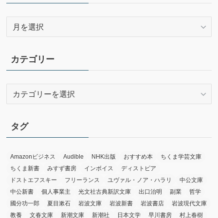
ア
ー
カ
イ
カテゴリー
ブ
カ
テ
ゴ
リ
タグ
ー
Amazonビジネス
Audible
NHK出版
おすすめ本
ちくま学芸文庫
ちくま新書
みすず書房
インボイス
ディストピア
ドストエフスキー
フリーランス
ユヴァル・ノア・ハラリ
中公文庫
中公新書
個人事業主
光文社古典新訳文庫
出口治明
副業
哲学
國分功一郎
夏目漱石
岩波文庫
岩波新書
岩波書店
岩波現代文庫
教養
文春文庫
新潮文庫
新潮社
日本文学
早川書房
村上春樹