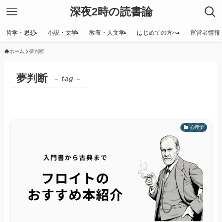
深夜2時の読書論
哲学・思想
小説・文学
教養・人文学
はじめての方へ
運営者情報
ホーム
夢判断
夢判断
– tag –
心理学