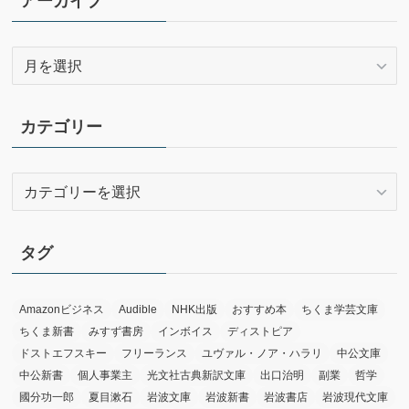
アーカイブ
ア
ー
カ
イ
カテゴリー
ブ
カ
テ
ゴ
リ
タグ
ー
Amazonビジネス
Audible
NHK出版
おすすめ本
ちくま学芸文庫
ちくま新書
みすず書房
インボイス
ディストピア
ドストエフスキー
フリーランス
ユヴァル・ノア・ハラリ
中公文庫
中公新書
個人事業主
光文社古典新訳文庫
出口治明
副業
哲学
國分功一郎
夏目漱石
岩波文庫
岩波新書
岩波書店
岩波現代文庫