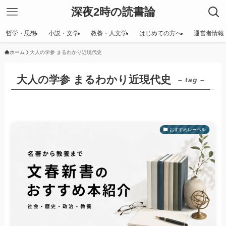
深夜2時の読書論
哲学・思想
小説・文学
教養・人文学
はじめての方へ
運営者情報
ホーム
大人の学参 まるわかり近現代史
大人の学参 まるわかり近現代史
– tag –
おすすめレーベル