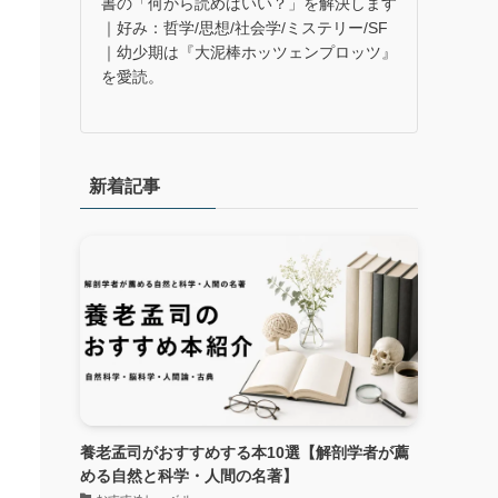
書の「何から読めばいい？」を解決します
｜好み：哲学/思想/社会学/ミステリー/SF
｜幼少期は『大泥棒ホッツェンプロッツ』
を愛読。
新着記事
養老孟司がおすすめする本10選【解剖学者が薦
める自然と科学・人間の名著】