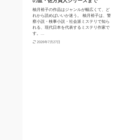
の血・佐方貞人シリーズまで
柚月裕子の作品はジャンルが幅広くて、ど
れから読めばいいか迷う。 柚月裕子は、警
察小説・検事小説・社会派ミステリで知ら
れる、現代日本を代表するミステリ作家で
す。...
2026年7月27日