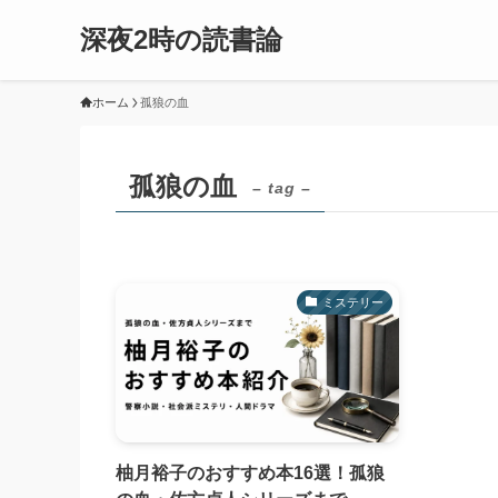
深夜2時の読書論
ホーム
孤狼の血
孤狼の血
– tag –
ミステリー
柚月裕子のおすすめ本16選！孤狼