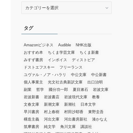
カ
テ
ゴ
リ
タグ
ー
Amazonビジネス
Audible
NHK出版
おすすめ本
ちくま学芸文庫
ちくま新書
みすず書房
インボイス
ディストピア
ドストエフスキー
フリーランス
ユヴァル・ノア・ハラリ
中公文庫
中公新書
個人事業主
光文社古典新訳文庫
出口治明
副業
哲学
國分功一郎
夏目漱石
岩波文庫
岩波新書
岩波書店
岩波現代文庫
教養
文春文庫
新潮文庫
新潮社
日本文学
早川書房
村上春樹
村田沙耶香
東野圭吾
構造主義
河出文庫
河出書房新社
湊かなえ
筑摩書房
純文学
角川文庫
講談社