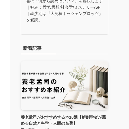
書の「何から読めばいい？」を解決します
｜好み：哲学/思想/社会学/ミステリー/SF
｜幼少期は『大泥棒ホッツェンプロッツ』
を愛読。
新着記事
養老孟司がおすすめする本10選【解剖学者が薦
める自然と科学・人間の名著】