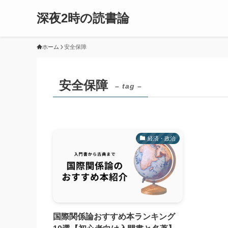
深夜2時の読書論
ホーム
安全保障
安全保障
– tag –
経済・政治
国際関係論おすすめ本ランキング