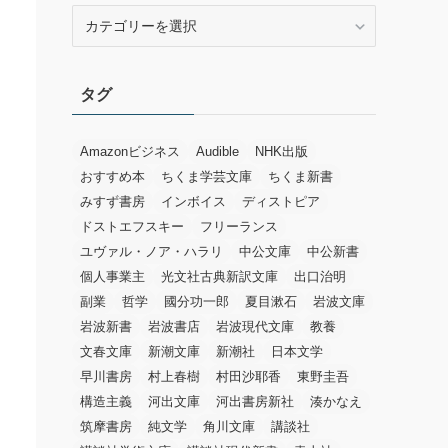
カ
テ
ゴ
リ
タグ
ー
Amazonビジネス
Audible
NHK出版
おすすめ本
ちくま学芸文庫
ちくま新書
みすず書房
インボイス
ディストピア
ドストエフスキー
フリーランス
ユヴァル・ノア・ハラリ
中公文庫
中公新書
個人事業主
光文社古典新訳文庫
出口治明
副業
哲学
國分功一郎
夏目漱石
岩波文庫
岩波新書
岩波書店
岩波現代文庫
教養
文春文庫
新潮文庫
新潮社
日本文学
早川書房
村上春樹
村田沙耶香
東野圭吾
構造主義
河出文庫
河出書房新社
湊かなえ
筑摩書房
純文学
角川文庫
講談社