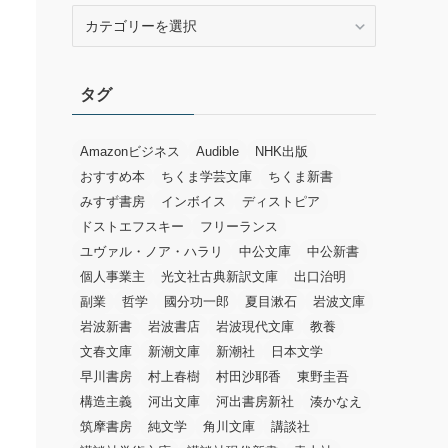
カ
テ
ゴ
リ
タグ
ー
Amazonビジネス
Audible
NHK出版
おすすめ本
ちくま学芸文庫
ちくま新書
みすず書房
インボイス
ディストピア
ドストエフスキー
フリーランス
ユヴァル・ノア・ハラリ
中公文庫
中公新書
個人事業主
光文社古典新訳文庫
出口治明
副業
哲学
國分功一郎
夏目漱石
岩波文庫
岩波新書
岩波書店
岩波現代文庫
教養
文春文庫
新潮文庫
新潮社
日本文学
早川書房
村上春樹
村田沙耶香
東野圭吾
構造主義
河出文庫
河出書房新社
湊かなえ
筑摩書房
純文学
角川文庫
講談社