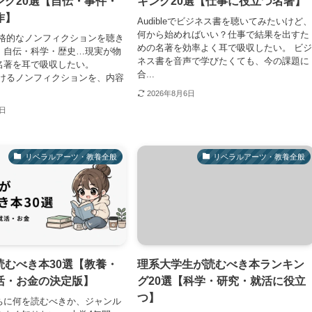
ング20選【自伝・事件・
キング20選【仕事に役立つ名著】
作】
Audibleでビジネス書を聴いてみたいけど
何から始めればいい？仕事で結果を出すた
eで本格的なノンフィクションを聴き
めの名著を効率よく耳で吸収したい。 ビ
・自伝・科学・歴史…現実が物
ネス書を音声で学びたくても、今の課題に
名著を耳で吸収したい。
合...
eで聴けるノンフィクションを、内容
2026年8月6日
5日
リベラルアーツ・教養全般
リベラルアーツ・教養全般
読むべき本30選【教養・
理系大学生が読むべき本ランキン
活・お金の決定版】
グ20選【科学・研究・就活に役立
つ】
ちに何を読むべきか、ジャンル