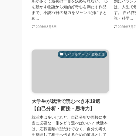
ルが多くて最初の一冊を決められない。 心
別にバランス
を動かす物語から知的好奇心を満たす作品
は、人生で
まで、小説27冊の魅力をジャンル別にまと
す。 自己
め...
説・科学...
2026年8月6日
2026年7月
リベラルアーツ・教養全般
大学生が就活で読むべき本19選
【自己分析・面接・思考力】
就活本は多いけれど、自己分析や面接に本
当に必要な一冊をどう選べばいい？ 就活本
は、応募書類の型だけでなく、自分の考え
を整理して相手へ伝えるための道具として