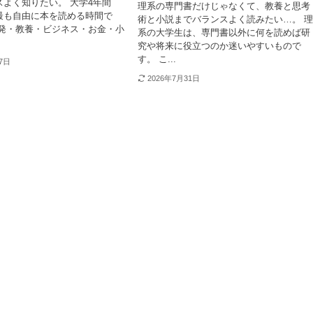
よく知りたい。 大学4年間
理系の専門書だけじゃなくて、教養と思考
最も自由に本を読める時間で
術と小説までバランスよく読みたい…。 
啓発・教養・ビジネス・お金・小
系の大学生は、専門書以外に何を読めば研
究や将来に役立つのか迷いやすいもので
す。 こ...
27日
2026年7月31日