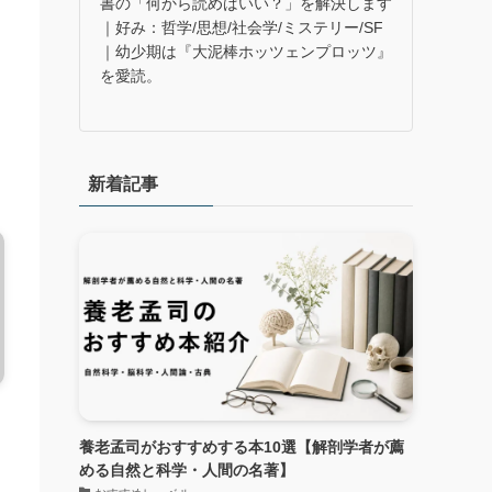
書の「何から読めばいい？」を解決します
｜好み：哲学/思想/社会学/ミステリー/SF
、
｜幼少期は『大泥棒ホッツェンプロッツ』
を愛読。
ジ
新着記事
養老孟司がおすすめする本10選【解剖学者が薦
める自然と科学・人間の名著】