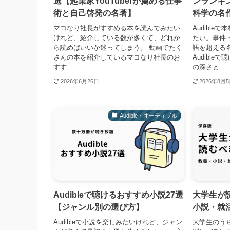
選【起業家YouTuberが薦める仕事
ンランキ
術と自己啓発の名著】
科学の名
マコなり社長がすすめる本を読んでみたい
Audibl
けれど、紹介している数が多くて、どれか
たい。事件
ら読めばいいか迷ってしまう。 動画でたく
語を超える
さんの本を紹介しているマコなり社長のお
Audibl
すす...
の深さと...
2026年6月26日
2026年8月
Audible・オーディブル
Audibleで聴けるおすすめ小説27選
大学生が
【ジャンル別の選び方】
小説・就
Audibleで小説を楽しみたいけれど、ジャン
大学生のう