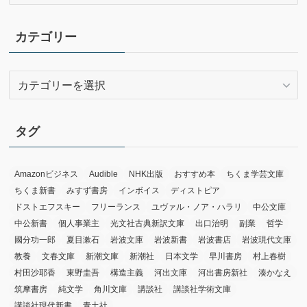
ー
カ
イ
カテゴリー
ブ
カ
テ
ゴ
リ
タグ
ー
Amazonビジネス
Audible
NHK出版
おすすめ本
ちくま学芸文庫
ちくま新書
みすず書房
インボイス
ディストピア
ドストエフスキー
フリーランス
ユヴァル・ノア・ハラリ
中公文庫
中公新書
個人事業主
光文社古典新訳文庫
出口治明
副業
哲学
國分功一郎
夏目漱石
岩波文庫
岩波新書
岩波書店
岩波現代文庫
教養
文春文庫
新潮文庫
新潮社
日本文学
早川書房
村上春樹
村田沙耶香
東野圭吾
構造主義
河出文庫
河出書房新社
湊かなえ
筑摩書房
純文学
角川文庫
講談社
講談社学術文庫
講談社現代新書
青土社