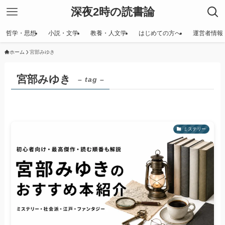
深夜2時の読書論
哲学・思想
小説・文学
教養・人文学
はじめての方へ
運営者情報
ホーム
宮部みゆき
宮部みゆき
– tag –
ミステリー