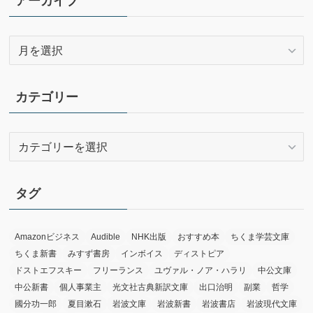
アーカイブ
ア
ー
カ
イ
カテゴリー
ブ
カ
テ
ゴ
リ
タグ
ー
Amazonビジネス
Audible
NHK出版
おすすめ本
ちくま学芸文庫
ちくま新書
みすず書房
インボイス
ディストピア
ドストエフスキー
フリーランス
ユヴァル・ノア・ハラリ
中公文庫
中公新書
個人事業主
光文社古典新訳文庫
出口治明
副業
哲学
國分功一郎
夏目漱石
岩波文庫
岩波新書
岩波書店
岩波現代文庫