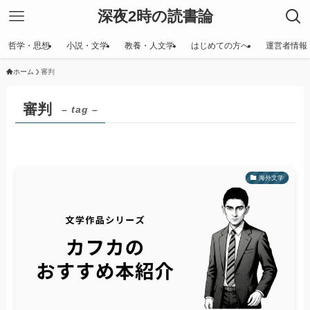
深夜2時の読書論
哲学・思想
小説・文学
教養・人文学
はじめての方へ
運営者情報
ホーム
審判
審判
– tag –
海外文学