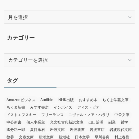
ア
ー
カ
イ
カテゴリー
ブ
カ
テ
ゴ
リ
タグ
ー
Amazonビジネス
Audible
NHK出版
おすすめ本
ちくま学芸文庫
ちくま新書
みすず書房
インボイス
ディストピア
ドストエフスキー
フリーランス
ユヴァル・ノア・ハラリ
中公文庫
中公新書
個人事業主
光文社古典新訳文庫
出口治明
副業
哲学
國分功一郎
夏目漱石
岩波文庫
岩波新書
岩波書店
岩波現代文庫
教養
文春文庫
新潮文庫
新潮社
日本文学
早川書房
村上春樹