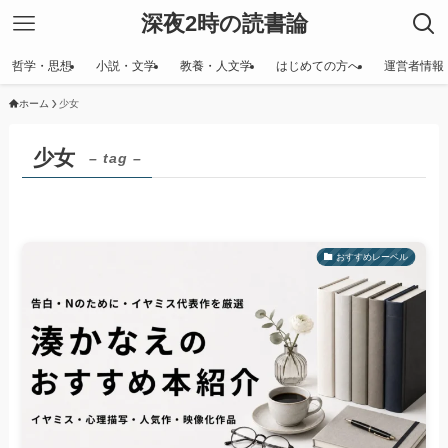
深夜2時の読書論
哲学・思想
小説・文学
教養・人文学
はじめての方へ
運営者情報
ホーム
少女
少女
– tag –
おすすめレーベル