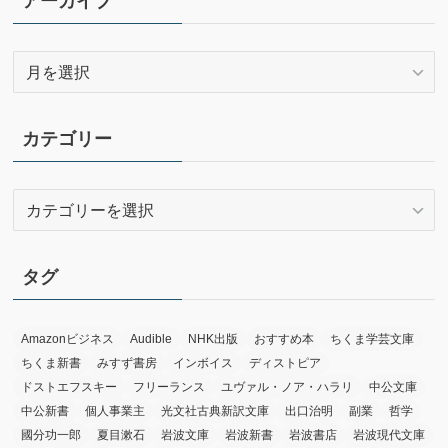
アーカイブ
ア
ー
カ
イ
カテゴリー
ブ
カ
テ
ゴ
リ
タグ
ー
Amazonビジネス
Audible
NHK出版
おすすめ本
ちくま学芸文庫
ちくま新書
みすず書房
インボイス
ディストピア
ドストエフスキー
フリーランス
ユヴァル・ノア・ハラリ
中公文庫
中公新書
個人事業主
光文社古典新訳文庫
出口治明
副業
哲学
國分功一郎
夏目漱石
岩波文庫
岩波新書
岩波書店
岩波現代文庫