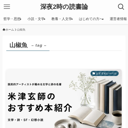
深夜2時の読書論
哲学・思想
小説・文学
教養・人文学
はじめての方へ
運営者情報
ホーム
山椒魚
山椒魚
– tag –
おすすめレーベル