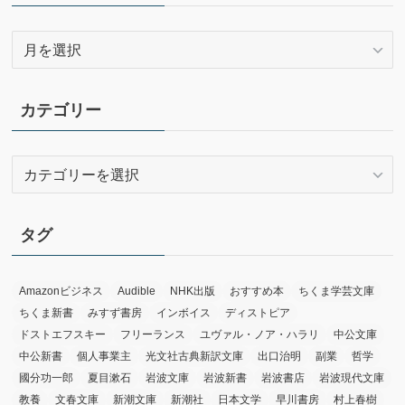
ア
ー
カ
イ
カテゴリー
ブ
カ
テ
ゴ
リ
タグ
ー
Amazonビジネス
Audible
NHK出版
おすすめ本
ちくま学芸文庫
ちくま新書
みすず書房
インボイス
ディストピア
ドストエフスキー
フリーランス
ユヴァル・ノア・ハラリ
中公文庫
中公新書
個人事業主
光文社古典新訳文庫
出口治明
副業
哲学
國分功一郎
夏目漱石
岩波文庫
岩波新書
岩波書店
岩波現代文庫
教養
文春文庫
新潮文庫
新潮社
日本文学
早川書房
村上春樹