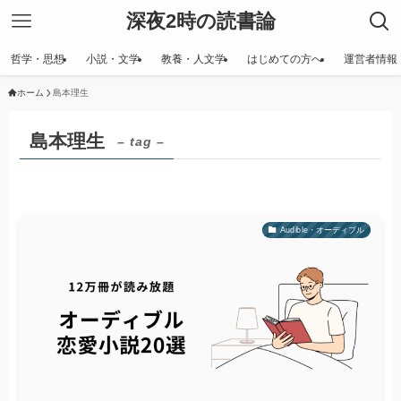
深夜2時の読書論
哲学・思想
小説・文学
教養・人文学
はじめての方へ
運営者情報
ホーム
島本理生
島本理生
– tag –
Audible・オーディブル